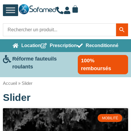
Location
Prescription
Reconditionné
Réforme fauteuils
100%
roulants
remboursés
Accueil
»
Slider
Slider
MOBILITÉ