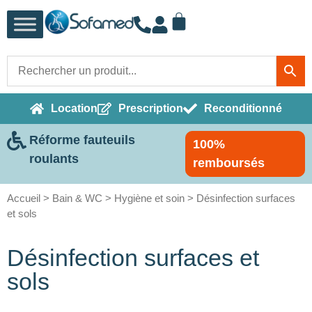
Location
Prescription
Reconditionné
Réforme fauteuils
100%
roulants
remboursés
Accueil
>
Bain & WC
>
Hygiène et soin
> Désinfection surfaces
et sols
Désinfection surfaces et
sols