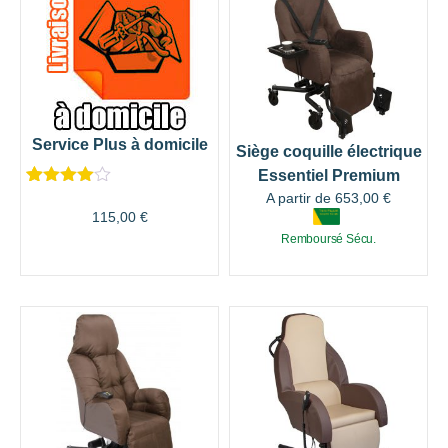
Service Plus à domicile
Siège coquille électrique
Essentiel Premium
Noté
19
4.42
A partir de
653,00
€
sur 5
115,00
€
basé
Remboursé Sécu.
sur
notations
client