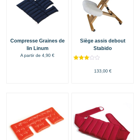
Compresse Graines de
Siège assis debout
lin Linum
Stabido
A partir de
4,90
€
Noté
1
3.00
133,00
€
sur 5
basé
sur
notation
client