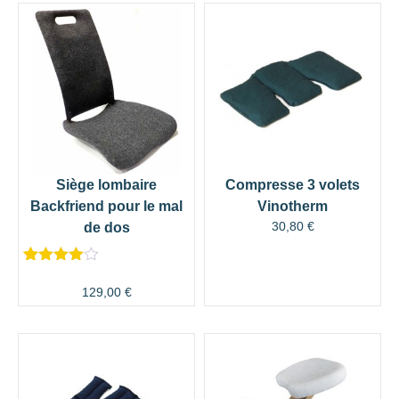
Siège lombaire
Compresse 3 volets
Backfriend pour le mal
Vinotherm
30,80
€
de dos
Noté
143
4.57
sur 5
129,00
€
basé sur
notations
client