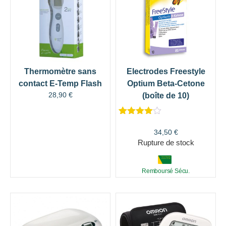
Thermomètre sans
Electrodes Freestyle
contact E-Temp Flash
Optium Beta-Cetone
28,90
€
(boîte de 10)
Noté
1
4.00
sur 5
34,50
€
basé
Rupture de stock
sur
notation
client
Remboursé Sécu.