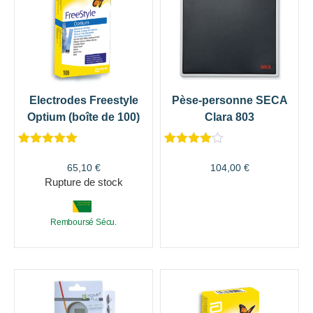
Electrodes Freestyle
Pèse-personne SECA
Optium (boîte de 100)
Clara 803
Noté
1
5.00
Noté
1
4.00
sur 5
sur 5
65,10
€
104,00
€
basé sur
basé
Rupture de stock
notation
sur
client
notation
client
Remboursé Sécu.