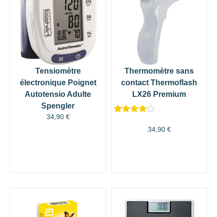
Tensiomètre
Thermomètre sans
électronique Poignet
contact Thermoflash
Autotensio Adulte
LX26 Premium
Spengler
34,90
€
Noté
35
4.54
sur 5
34,90
€
basé sur
notations
client