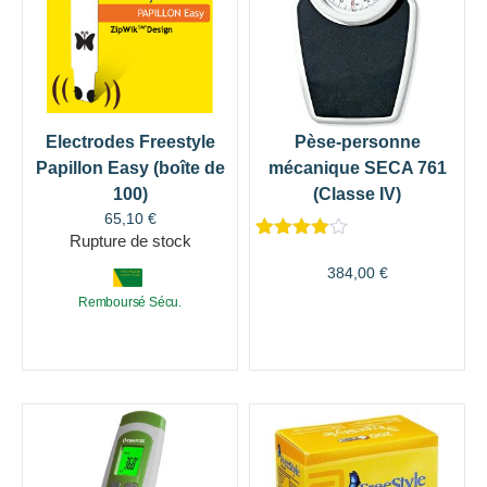
Electrodes Freestyle
Pèse-personne
Papillon Easy (boîte de
mécanique SECA 761
100)
(Classe IV)
65,10
€
Rupture de stock
Noté
1
4.00
sur 5
384,00
€
basé
sur
Remboursé Sécu.
notation
client