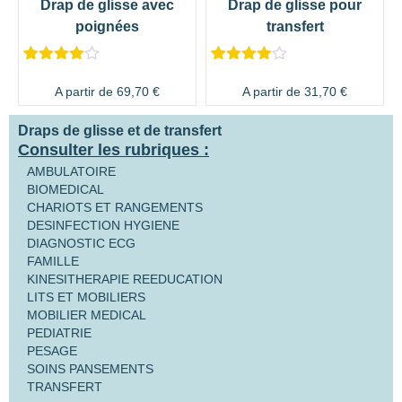
Drap de glisse avec
Drap de glisse pour
poignées
transfert
Noté
5
4.80
Noté
3
4.33
sur 5
sur 5
A partir de
69,70
€
A partir de
31,70
€
basé sur
basé
notations
sur
Draps de glisse et de transfert
client
notations
client
Consulter les rubriques :
AMBULATOIRE
BIOMEDICAL
CHARIOTS ET RANGEMENTS
DESINFECTION HYGIENE
DIAGNOSTIC ECG
FAMILLE
KINESITHERAPIE REEDUCATION
LITS ET MOBILIERS
MOBILIER MEDICAL
PEDIATRIE
PESAGE
SOINS PANSEMENTS
TRANSFERT