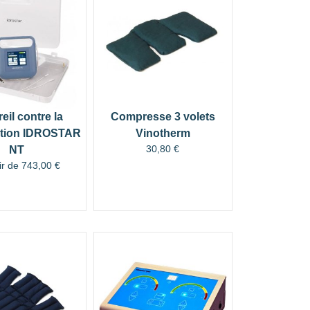
eil contre la
Compresse 3 volets
ation IDROSTAR
Vinotherm
30,80
€
NT
ir de
743,00
€