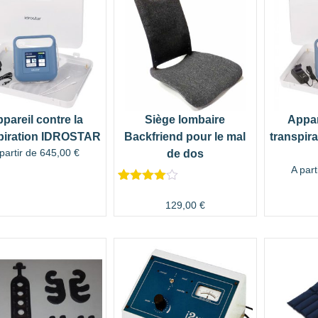
pareil contre la
Siège lombaire
Appar
piration IDROSTAR
Backfriend pour le mal
transpir
partir de
645,00
€
de dos
A part
Noté
143
4.57
sur 5
129,00
€
basé sur
notations
client