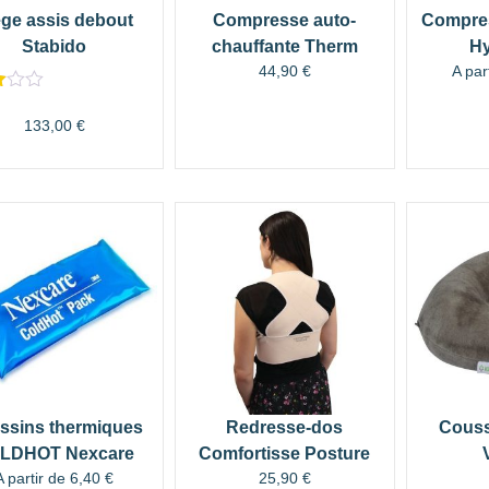
ège assis debout
Compresse auto-
Compres
Stabido
chauffante Therm
H
44,90
€
A par
133,00
€
5
n
ssins thermiques
Redresse-dos
Couss
LDHOT Nexcare
Comfortisse Posture
A partir de
6,40
€
25,90
€