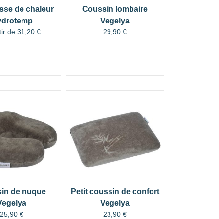
se de chaleur
Coussin lombaire
ydrotemp
Vegelya
tir de
31,20
€
29,90
€
in de nuque
Petit coussin de confort
Vegelya
Vegelya
25,90
€
23,90
€