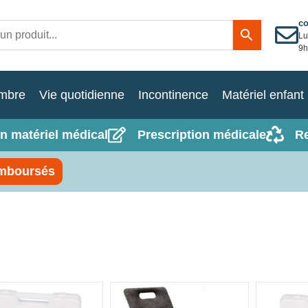
c
Lu
9h
mbre
Vie quotidienne
Incontinence
Matériel enfant
n matériel médical
Prescription médicale
R
mboursés