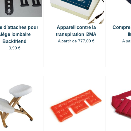
e d’attaches pour
Appareil contre la
Compres
siège lombaire
transpiration I2MA
l
A partir de
777,00
€
A pa
Backfriend
9,90
€