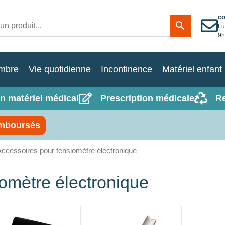
c
Lu
9h
mbre
Vie quotidienne
Incontinence
Matériel enfant
n matériel médical
Prescription médicale
R
mboursés
ccessoires pour tensiomètre électronique
omètre électronique