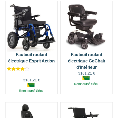
Fauteuil roulant
Fauteuil roulant
électrique Esprit Action
électrique GoChair
d’intérieur
3161,21
€
Noté
1
4.00
sur 5
3161,21
€
basé
Remboursé Sécu.
sur
Remboursé Sécu.
notation
client