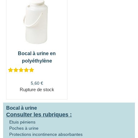
Bocal à urine en
polyéthylène
Noté
2
5.00
sur 5
5,60
€
basé sur
Rupture de stock
notations
client
Bocal à urine
Consulter les rubriques :
Etuis péniens
Poches à urine
Protections incontinence absorbantes