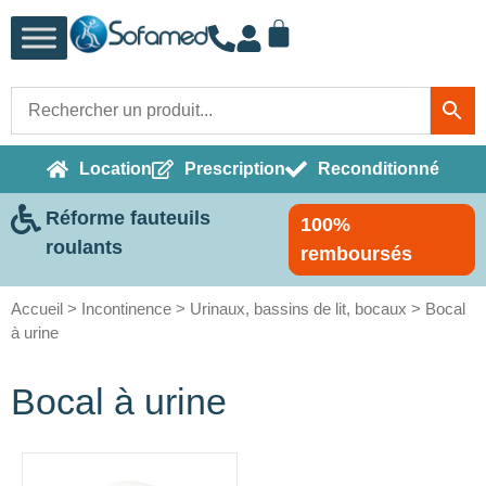
Location
Prescription
Reconditionné
Réforme fauteuils
100%
roulants
remboursés
Accueil
>
Incontinence
>
Urinaux, bassins de lit, bocaux
> Bocal
à urine
Bocal à urine