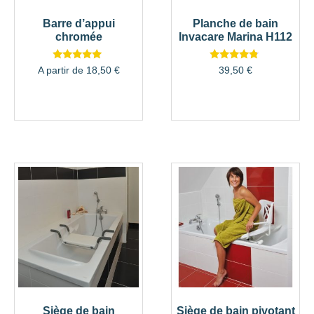
Barre d’appui
Planche de bain
chromée
Invacare Marina H112
Note
Note
A partir de
18,50
€
39,50
€
5.00
4.56
sur 5
sur 5
Siège de bain
Siège de bain pivotant