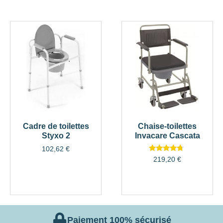
Cadre de toilettes
Chaise-toilettes
Styxo 2
Invacare Cascata
102,62
€
Note
219,20
€
4.50
sur 5
Paiement 100% sécurisé