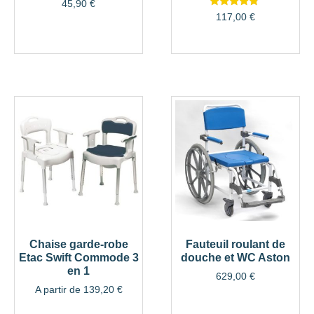
Note
45,90
€
4.65
Note
117,00
€
sur 5
4.58
sur 5
Chaise garde-robe
Fauteuil roulant de
Etac Swift Commode 3
douche et WC Aston
en 1
629,00
€
A partir de
139,20
€