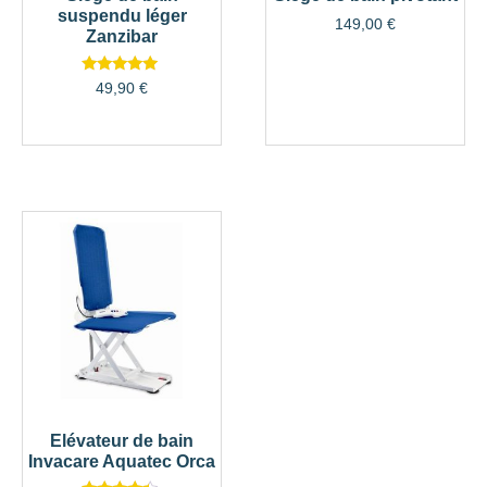
suspendu léger
149,00
€
Zanzibar
Note
49,90
€
5.00
sur 5
Elévateur de bain
Invacare Aquatec Orca