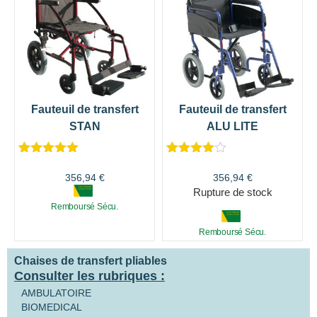
Fauteuil de transfert
Fauteuil de transfert
STAN
ALU LITE
Noté
2
5.00
Noté
1
4.00
sur 5
sur 5
356,94
€
356,94
€
basé sur
basé
Rupture de stock
notations
sur
Remboursé Sécu.
client
notation
client
Remboursé Sécu.
Chaises de transfert pliables
Consulter les rubriques :
AMBULATOIRE
BIOMEDICAL