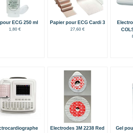
 pour ECG 250 ml
Papier pour ECG Cardi 3
Electr
1,80
€
27,60
€
COLS
ctrocardiographe
Electrodes 3M 2238 Red
Gel pou