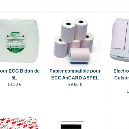
pour ECG Bidon de
Papier compatible pour
Electr
5L
ECG AsCARD ASPEL
Colson
14,30
€
29,50
€