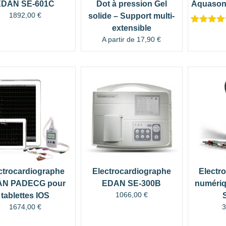
EDAN SE-601C
Dot à pression Gel
Aquason
1892,00
€
solide – Support multi-
extensible
Noté
1
5.00
sur 5
A partir de
17,90
€
basé su
notation
client
ctrocardiographe
Electrocardiographe
Electr
N PADECG pour
EDAN SE-300B
numéri
1066,00
€
tablettes IOS
1674,00
€