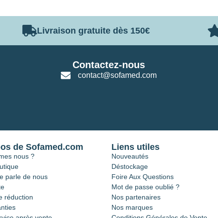
Livraison gratuite dès 150€
Contactez-nous
contact@sofamed.com
pos de Sofamed.com
Liens utiles
mes nous ?
Nouveautés
utique
Déstockage
e parle de nous
Foire Aux Questions
te
Mot de passe oublié ?
 réduction
Nos partenaires
nties
Nos marques
rvice après vente
Conditions Générales de Vente