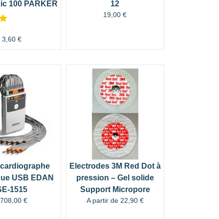
ic 100 PARKER
12
19,00
€
3,60
€
r
ocardiographe
Electrodes 3M Red Dot à
que USB EDAN
pression – Gel solide
SE-1515
Support Micropore
3708,00
€
A partir de
22,90
€