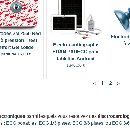
rodes 3M 2560 Red
Electrod
 à pression – test
à 
Electrocardiographe
effort Gel solide
EDAN PADECG pour
 partir de
16,00
€
tablettes Android
1340,00
€
<
1
2
>
ectroniques
parmi lesquels vous retrouvez des
électrocardio
s :
ECG portables
,
ECG 1/3 pistes
,
ECG 3/6 pistes
, ou
ECG 3/6/