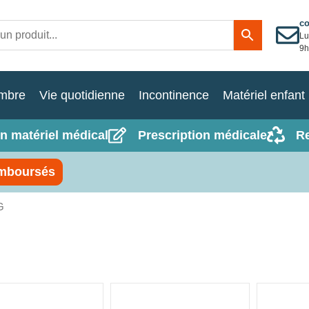
c
Lu
9h
mbre
Vie quotidienne
Incontinence
Matériel enfant
n matériel médical
Prescription médicale
R
mboursés
G