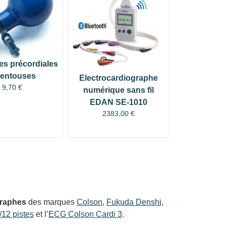
es précordiales
ventouses
Electrocardiographe
9,70
€
numérique sans fil
EDAN SE-1010
2383,00
€
graphes
des marques
Colson
,
Fukuda Denshi
,
12 pistes
et l’
ECG Colson Cardi 3
.