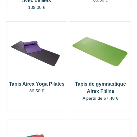
88,50
€
avec oeillets
139,00
€
Tapis Airex Yoga Pilates
Tapis de gymnastique
86,50
€
Airex Fitline
A partir de
67,40
€