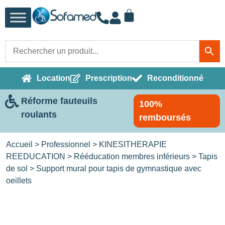
Location
Prescription
Reconditionné
Réforme fauteuils
100%
roulants
remboursés
Accueil
>
Professionnel
>
KINESITHERAPIE
REEDUCATION
>
Rééducation membres inférieurs
>
Tapis
de sol
> Support mural pour tapis de gymnastique avec
oeillets