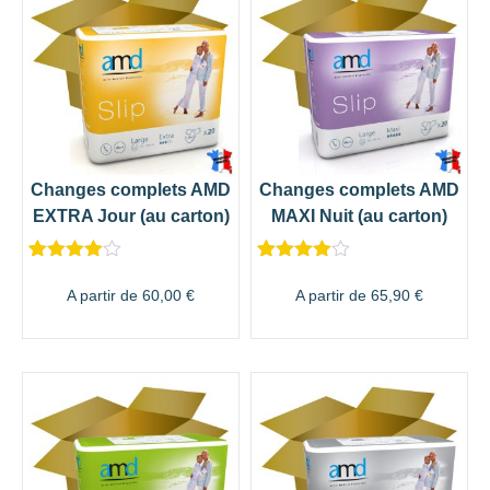
Changes complets AMD
Changes complets AMD
EXTRA Jour (au carton)
MAXI Nuit (au carton)
Noté
6
4.50
Noté
33
4.67
sur 5
sur 5
A partir de
60,00
€
A partir de
65,90
€
basé sur
basé sur
notations
notations
client
client