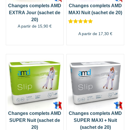
Changes complets AMD
Changes complets AMD
EXTRA Jour (sachet de
MAXI Nuit (sachet de 20)
20)
A partir de
15,90
€
Noté
3
5.00
sur 5
A partir de
17,30
€
basé sur
notations
client
Changes complets AMD
Changes complets AMD
SUPER Nuit (sachet de
SUPER MAXI + Nuit
20)
(sachet de 20)