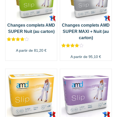
Changes complets AMD
Changes complets AMD
SUPER Nuit (au carton)
SUPER MAXI + Nuit (au
carton)
Noté
4
4.50
sur 5
A partir de
81,20
€
Noté
8
4.38
basé sur
sur 5
A partir de
95,10
€
notations
basé
client
sur
notations
client