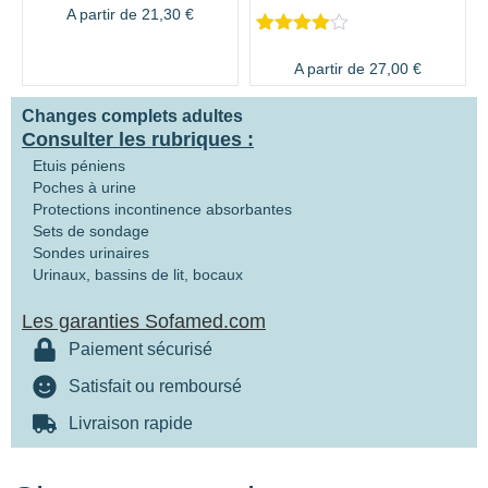
A partir de
21,30
€
Noté
2
4.50
sur 5
A partir de
27,00
€
basé sur
notations
Changes complets adultes
client
Consulter les rubriques :
Etuis péniens
Poches à urine
Protections incontinence absorbantes
Sets de sondage
Sondes urinaires
Urinaux, bassins de lit, bocaux
Les garanties Sofamed.com
Paiement sécurisé
Satisfait ou remboursé
Livraison rapide