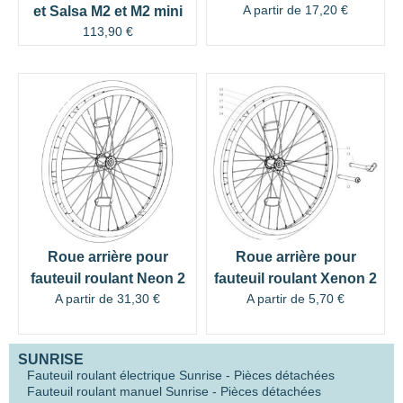
A partir de
17,20
€
et Salsa M2 et M2 mini
113,90
€
Roue arrière pour
Roue arrière pour
fauteuil roulant Neon 2
fauteuil roulant Xenon 2
A partir de
31,30
€
A partir de
5,70
€
SUNRISE
Fauteuil roulant électrique Sunrise - Pièces détachées
Fauteuil roulant manuel Sunrise - Pièces détachées