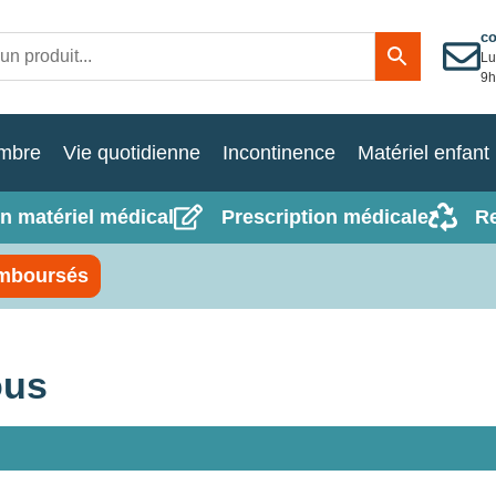
c
Lu
9h
mbre
Vie quotidienne
Incontinence
Matériel enfant
n matériel médical
Prescription médicale
R
mboursés
ous