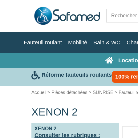
Fauteuil roulant
Mobilité
Bain & WC
Cha
Locatio
Réforme fauteuils roulants
100% re
Accueil
>
Pièces détachées
>
SUNRISE
>
Fauteuil 
XENON 2
XENON 2
Consulter les rubriques :