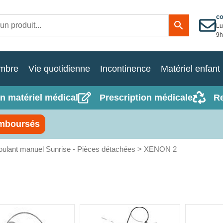
c
Lu
9h
mbre
Vie quotidienne
Incontinence
Matériel enfant
n matériel médical
Prescription médicale
R
mboursés
roulant manuel Sunrise - Pièces détachées
> XENON 2