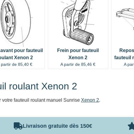
avant pour fauteuil
Frein pour fauteuil
Repos
oulant Xenon 2
Xenon 2
fauteuil
 partir de
85,40
€
A partir de
85,46
€
A par
il roulant Xenon 2
 votre fauteuil roulant manuel Sunrise
Xenon 2
.
Livraison gratuite dès 150€