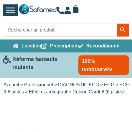
Location
Prescription
Reconditionné
Réforme fauteuils
100%
roulants
remboursés
Accueil
>
Professionnel
>
DIAGNOSTIC ECG
>
ECG
>
ECG
3-6 pistes
> Eléctrocardiographe Colson Cardi-6 (6 pistes)