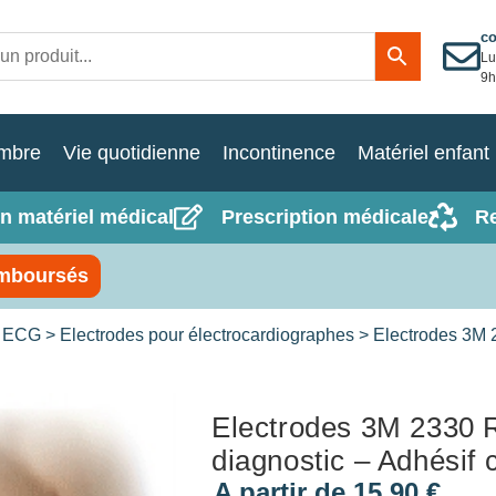
c
Lu
9h
mbre
Vie quotidienne
Incontinence
Matériel enfant
n matériel médical
Prescription médicale
R
mboursés
>
ECG
>
Electrodes pour électrocardiographes
> Electrodes 3M 2
Electrodes 3M 2330 
diagnostic – Adhésif 
A partir de
15,90
€