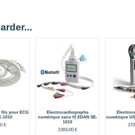
arder...
 fils pour ECG
Electrocardiographe
Electroc
E-1010
numérique sans fil EDAN SE-
numérique US
1010
70
€
370
2383,00
€