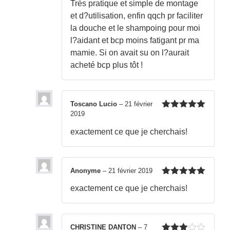
Très pratique et simple de montage
5
et d?utilisation, enfin qqch pr faciliter
la douche et le shampoing pour moi
l?aidant et bcp moins fatigant pr ma
mamie. Si on avait su on l?aurait
acheté bcp plus tôt !
Toscano Lucio
–
21 février
2019
Note
5
sur
5
exactement ce que je cherchais!
Anonyme
–
21 février 2019
Note
5
sur
exactement ce que je cherchais!
5
CHRISTINE DANTON
–
7