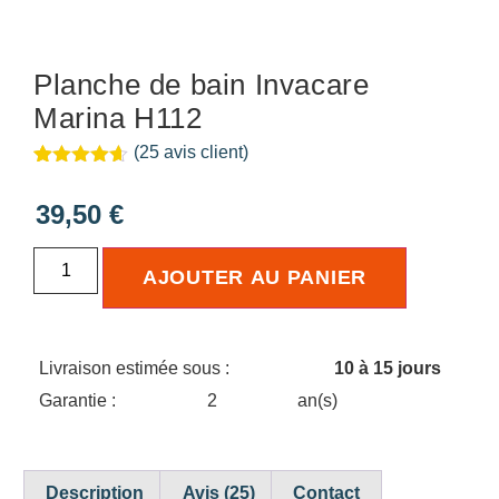
Planche de bain Invacare
Marina H112
(
25
avis client)
Noté
25
4.56
sur 5
39,50
€
basé sur
notations
client
AJOUTER AU PANIER
Livraison estimée sous :
10 à 15 jours
Garantie :
2
an(s)
Description
Avis (25)
Contact