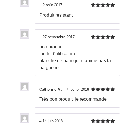
–
2 août 2017
Note
5
sur
Produit résistant.
5
–
27 septembre 2017
Note
5
sur
bon produit
5
facile d’utilisation
planche de bain qui n’abime pas la
baignoire
Catherine M.
–
7 février 2018
Note
5
sur
Très bon produit, je recommande.
5
–
14 juin 2018
Note
5
sur