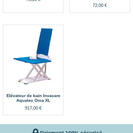
Note
72,00
€
4.67
sur 5
Elévateur de bain Invacare
Aquatec Orca XL
917,00
€
Paiement 100% sécurisé