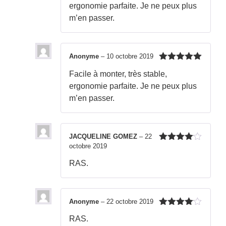
ergonomie parfaite. Je ne peux plus
m’en passer.
Anonyme
–
10 octobre 2019
Note
5
sur
Facile à monter, très stable,
5
ergonomie parfaite. Je ne peux plus
m’en passer.
JACQUELINE GOMEZ
–
22
octobre 2019
Note
4
sur 5
RAS.
Anonyme
–
22 octobre 2019
Note
4
RAS.
sur 5