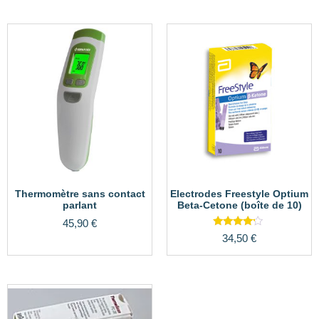
Thermomètre sans contact
Electrodes Freestyle Optium
parlant
Beta-Cetone (boîte de 10)
45,90
€
Note
34,50
€
4.00
sur 5