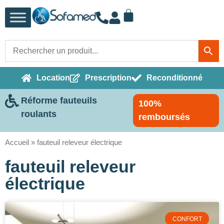
Location
Prescription
Reconditionné
Réforme fauteuils
100%
roulants
remboursés
Accueil
»
fauteuil releveur électrique
fauteuil releveur
électrique
CONFORT