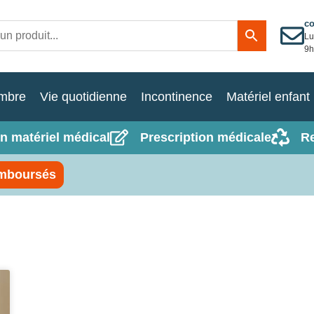
c
Lu
9h
mbre
Vie quotidienne
Incontinence
Matériel enfant
n matériel médical
Prescription médicale
R
mboursés