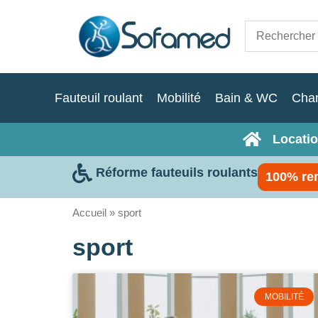
Fauteuil roulant
Mobilité
Bain & WC
Cha
Locatio
Réforme fauteuils roulants
100% re
Accueil
»
sport
sport
MOBILITÉ