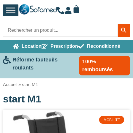
Location
Prescription
Reconditionné
Réforme fauteuils
100%
roulants
remboursés
Accueil
»
start M1
start M1
MOBILITÉ