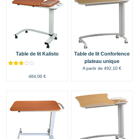
Table de lit Kalisto
Table de lit Conforlence
plateau unique
A partir de
492,10
€
Noté
2
3.50
484,00
€
sur 5
basé
sur
notation
s client