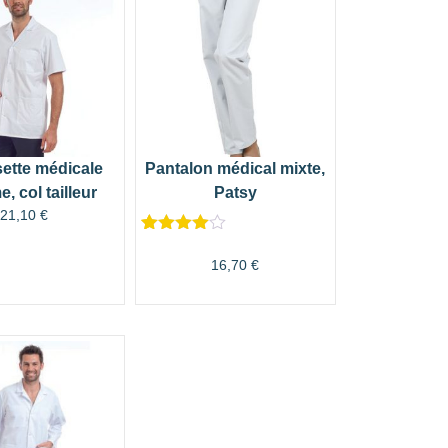
ette médicale
Pantalon médical mixte,
 col tailleur
Patsy
21,10
€
Noté
7
4.57
sur 5
16,70
€
basé sur
notations
client