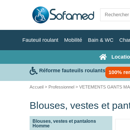
Fauteuil roulant
Mobilité
Bain & WC
Cha
Locatio
Réforme fauteuils roulants
100% re
Accueil
>
Professionnel
>
VETEMENTS GANTS M
Blouses, vestes et pa
Blouses, vestes et pantalons
Homme