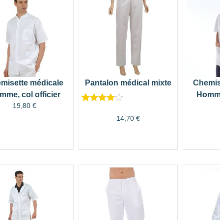
misette médicale
Pantalon médical mixte
Chemis
me, col officier
Homme,
19,80
€
Noté
19
4.47
sur 5
14,70
€
basé sur
notations
client