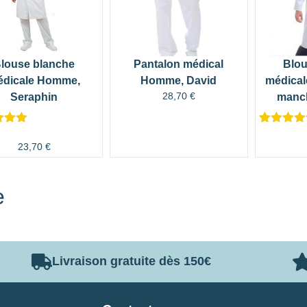
louse blanche
Pantalon médical
Blou
édicale Homme,
Homme, David
médica
28,70
€
Seraphin
manc
5.00
Noté
1
5.00
5
sur 5
23,70
€
 sur
basé su
n
notation
client
e
Livraison gratuite dès 150€