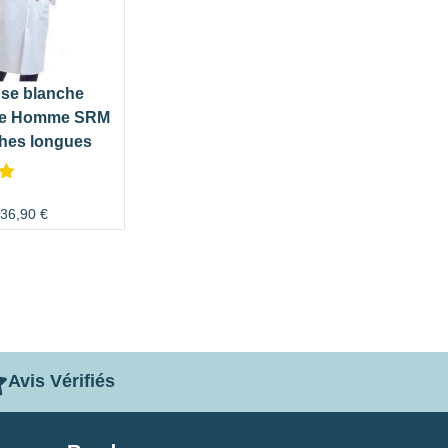
se blanche
le Homme SRM
hes longues
36,90
€
r
Avis Vérifiés