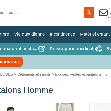
c
Lu
9h
mbre
Vie quotidienne
Incontinence
Matériel enfant
n matériel médical
Prescription médicale
R
mboursés
ASQUES
>
Vêtements et sabots
> Blouses, vestes et pantalons Ho
ntalons Homme