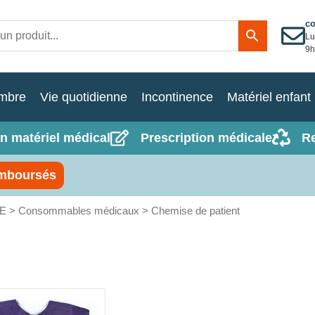
c
Lu
9h
mbre
Vie quotidienne
Incontinence
Matériel enfant
n matériel médical
Prescription médicale
R
mboursés
E
>
Consommables médicaux
> Chemise de patient