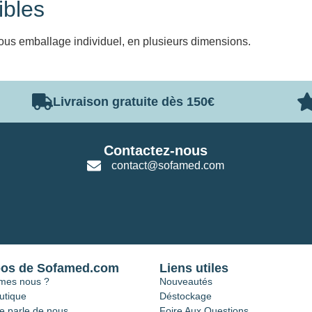
ibles
sous emballage individuel, en plusieurs dimensions.
Livraison gratuite dès 150€
Contactez-nous
contact@sofamed.com
pos de Sofamed.com
Liens utiles
mes nous ?
Nouveautés
utique
Déstockage
e parle de nous
Foire Aux Questions