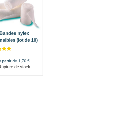
Bandes nylex
nsibles (lot de 10)
5.00
5
A partir de
1,70
€
 sur
Rupture de stock
n