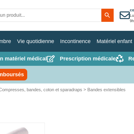
c
Lu
9h
mbre
Vie quotidienne
Incontinence
Matériel enfant
n matériel médical
Prescription médicale
R
mboursés
Compresses, bandes, coton et sparadraps
> Bandes extensibles