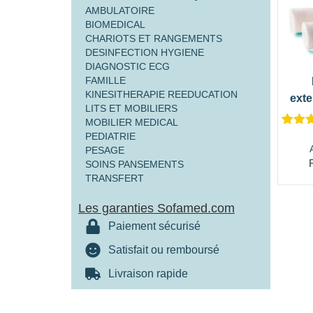
AMBULATOIRE
BIOMEDICAL
CHARIOTS ET RANGEMENTS
DESINFECTION HYGIENE
DIAGNOSTIC ECG
FAMILLE
KINESITHERAPIE REEDUCATION
exte
LITS ET MOBILIERS
MOBILIER MEDICAL
Noté
1
PEDIATRIE
sur 
PESAGE
basé
SOINS PANSEMENTS
notatio
TRANSFERT
client
Les garanties Sofamed.com
Paiement sécurisé
Satisfait ou remboursé
Livraison rapide