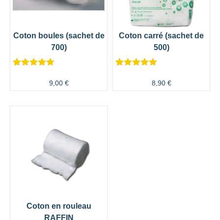
Coton boules (sachet de
Coton carré (sachet de
700)
500)
Noté
2
5.00
Noté
2
5.00
sur 5
sur 5
9,00
€
8,90
€
basé sur
basé sur
notations
notations
client
client
Coton en rouleau
RAFFIN