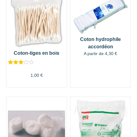
Coton hydrophile
accordéon
Coton-tiges en bois
A partir de
4,30
€
Noté
1
3.00
1,00
€
sur 5
basé
sur
notation
client