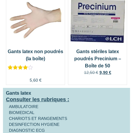
Gants latex non poudrés
Gants stériles latex
(la boîte)
poudrés Precinium –
Boîte de 50
12,50
€
9,90
€
Noté
7
4.57
sur 5
5,60
€
basé sur
notations
Gants latex
client
Consulter les rubriques :
AMBULATOIRE
BIOMEDICAL
CHARIOTS ET RANGEMENTS
DESINFECTION HYGIENE
DIAGNOSTIC ECG