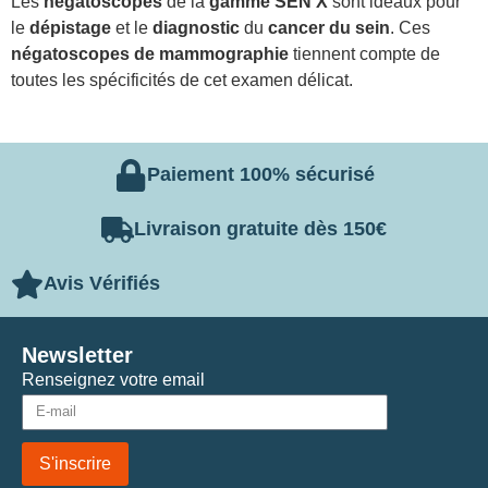
Les
négatoscopes
de la
gamme SEN’X
sont idéaux pour
le
dépistage
et le
diagnostic
du
cancer du sein
. Ces
négatoscopes de mammographie
tiennent compte de
toutes les spécificités de cet examen délicat.
Paiement 100% sécurisé
Livraison gratuite dès 150€
Avis Vérifiés
Newsletter
Renseignez votre email
S'inscrire