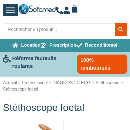
Location
Prescription
Reconditionné
Réforme fauteuils
100%
roulants
remboursés
Accueil
>
Professionnel
>
DIAGNOSTIC ECG
>
Stéthoscope
>
Stéthoscope foetal
Stéthoscope foetal