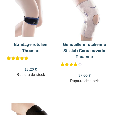
Bandage rotulien
Genouillère rotulienne
Thuasne
Silistab Genu ouverte
Thuasne
Noté
1
5.00
sur 5
15,20
€
Noté
6
4.17
basé sur
sur 5
Rupture de stock
37,60
€
notation
basé
client
Rupture de stock
sur
notations
client