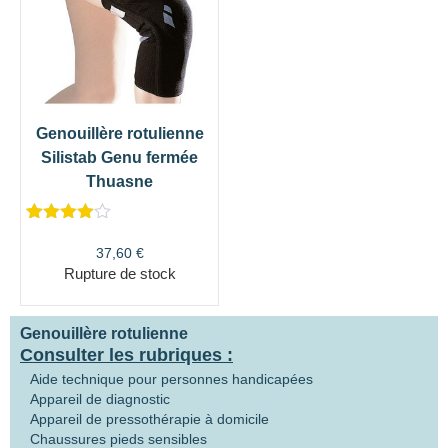
Genouillère rotulienne
Silistab Genu fermée
Thuasne
Noté
2
4.50
sur 5
37,60
€
basé sur
Rupture de stock
notations
client
Genouillère rotulienne
Consulter les rubriques :
Aide technique pour personnes handicapées
Appareil de diagnostic
Appareil de pressothérapie à domicile
Chaussures pieds sensibles