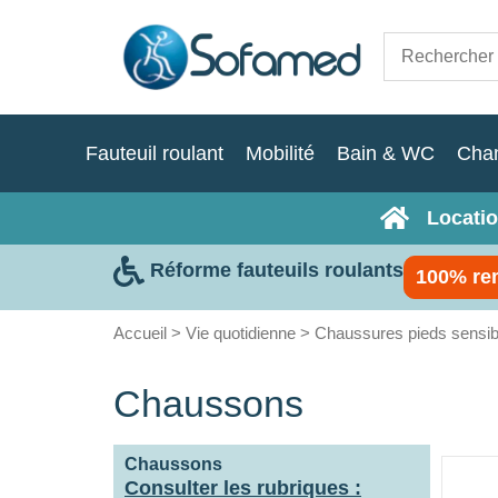
Fauteuil roulant
Mobilité
Bain & WC
Cha
Locatio
Réforme fauteuils roulants
100% re
Accueil
>
Vie quotidienne
>
Chaussures pieds sensib
Chaussons
Chaussons
Consulter les rubriques :