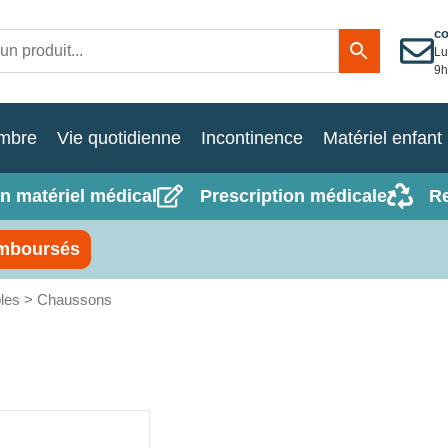
c
Lu
9h
mbre
Vie quotidienne
Incontinence
Matériel enfant
n matériel médical
Prescription médicale
R
mboursés
les
> Chaussons