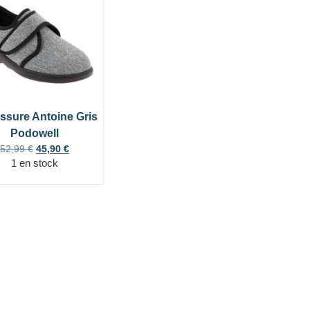
sure Antoine Gris
Podowell
52,99
€
45,90
€
1 en stock