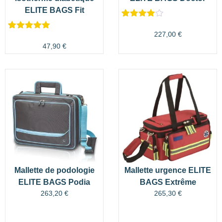
ELITE BAGS Fit
Noté
1
4.00
sur 5
227,00
€
Noté
1
5.00
basé
sur 5
47,90
€
sur
basé sur
notation
notation
client
client
Mallette de podologie
Mallette urgence ELITE
ELITE BAGS Podia
BAGS Extrême
263,20
€
265,30
€