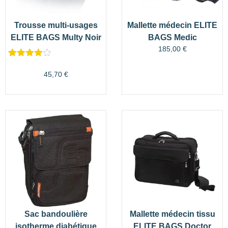
Trousse multi-usages
Mallette médecin ELITE
ELITE BAGS Multy Noir
BAGS Medic
185,00
€
Noté
5
4.00
sur 5
45,70
€
basé
sur
notations
client
Sac bandoulière
Mallette médecin tissu
isotherme diabétique
ELITE BAGS Doctor