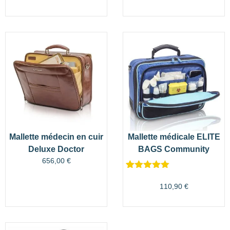
Mallette médecin en cuir
Mallette médicale ELITE
Deluxe Doctor
BAGS Community
656,00
€
Noté
1
5.00
sur 5
110,90
€
basé sur
notation
client