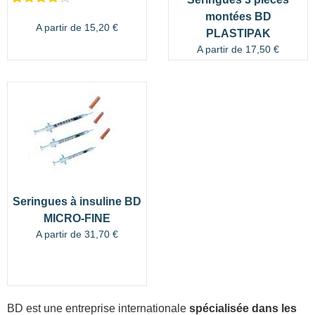
Noté
1
4.00
montées BD
sur 5
A partir de
15,20
€
PLASTIPAK
basé
sur
A partir de
17,50
€
notation
client
Seringues à insuline BD
MICRO-FINE
A partir de
31,70
€
BD est une entreprise internationale
spécialisée dans les