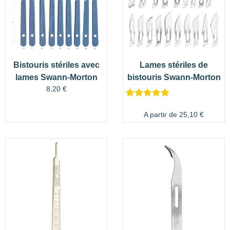
Bistouris stériles avec
Lames stériles de
lames Swann-Morton
bistouris Swann-Morton
8,20
€
Noté
2
5.00
sur 5
A partir de
25,10
€
basé sur
notations
client