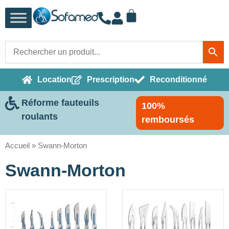
Location
Prescription
Reconditionné
Réforme fauteuils
100%
roulants
remboursés
Accueil
»
Swann-Morton
Swann-Morton