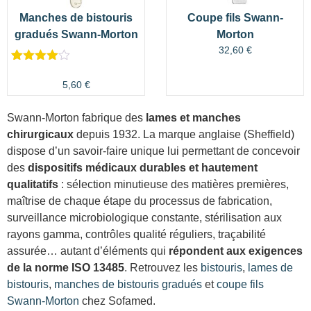
Manches de bistouris
Coupe fils Swann-
gradués Swann-Morton
Morton
32,60
€
Noté
3
4.00
sur 5
5,60
€
basé
sur
notations
Swann-Morton fabrique des
lames et manches
client
chirurgicaux
depuis 1932. La marque anglaise (Sheffield)
dispose d’un savoir-faire unique lui permettant de concevoir
des
dispositifs médicaux durables et hautement
qualitatifs
: sélection minutieuse des matières premières,
maîtrise de chaque étape du processus de fabrication,
surveillance microbiologique constante, stérilisation aux
rayons gamma, contrôles qualité réguliers, traçabilité
assurée… autant d’éléments qui
répondent aux exigences
de la norme ISO 13485
. Retrouvez les
bistouris
,
lames de
bistouris
,
manches de bistouris gradués
et
coupe fils
Swann-Morton
chez Sofamed.