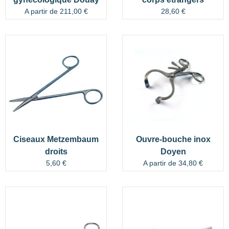
A partir de
211,00
€
28,60
€
Ciseaux Metzembaum
Ouvre-bouche inox
droits
Doyen
5,60
€
A partir de
34,80
€