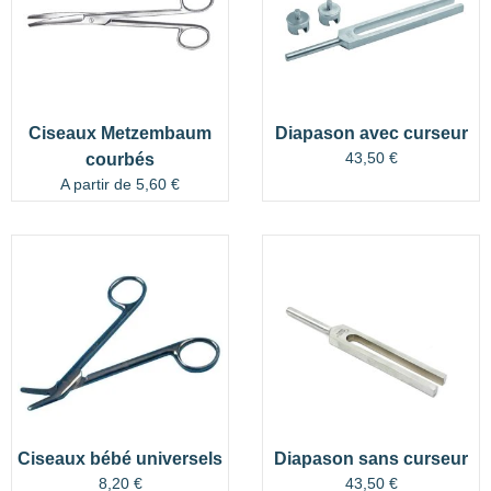
Ciseaux Metzembaum
Diapason avec curseur
43,50
€
courbés
A partir de
5,60
€
Ciseaux bébé universels
Diapason sans curseur
8,20
€
43,50
€