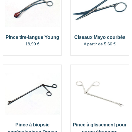
Pince tire-langue Young
Ciseaux Mayo courbés
18,90
€
A partir de
5,60
€
Pince à biopsie
Pince à glissement pour
gynécologique Douay
corps étrangers