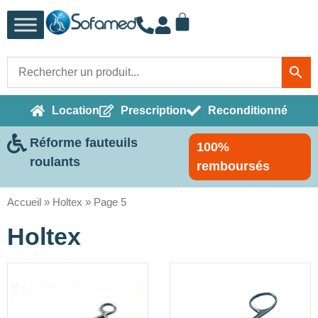
Location
Prescription
Reconditionné
Réforme fauteuils
100%
roulants
remboursés
Accueil
»
Holtex
»
Page 5
Holtex