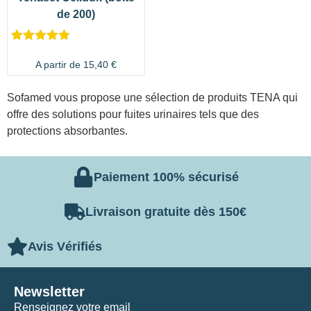
de 200)
Noté
2
5.00
sur 5
A partir de
15,40
€
basé sur
notations
client
Sofamed vous propose une sélection de produits TENA qui
offre des solutions pour fuites urinaires tels que des
protections absorbantes.
Paiement 100% sécurisé
Livraison gratuite dès 150€
Avis Vérifiés
Newsletter
Renseignez votre email