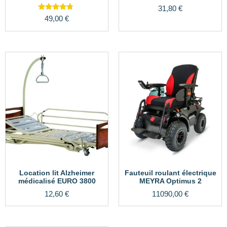
31,80
€
Note
49,00
€
4.50
sur 5
Location lit Alzheimer
Fauteuil roulant électrique
médicalisé EURO 3800
MEYRA Optimus 2
12,60
€
11090,00
€