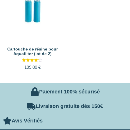
Cartouche de résine pour
Aquafilter (lot de 2)
Note
199,00
€
4.00
sur 5
Paiement 100% sécurisé
Livraison gratuite dès 150€
Avis Vérifiés