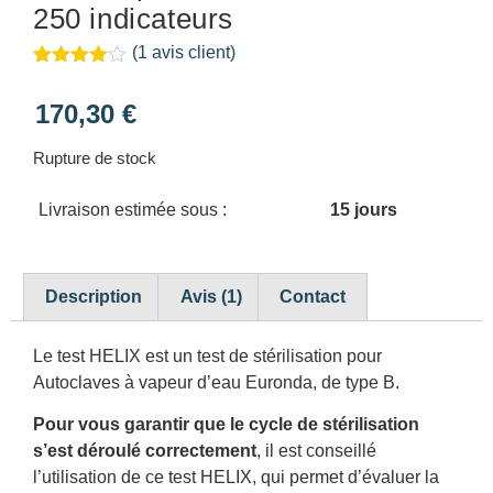
250 indicateurs
(
1
avis client)
Noté
1
4.00
sur 5
170,30
€
basé
sur
notation
Rupture de stock
client
Livraison estimée sous :
15 jours
Description
Avis (1)
Contact
Le test HELIX est un test de stérilisation pour
Autoclaves à vapeur d’eau Euronda, de type B.
Pour vous garantir que le cycle de stérilisation
s’est déroulé correctement
, il est conseillé
l’utilisation de ce test HELIX, qui permet d’évaluer la