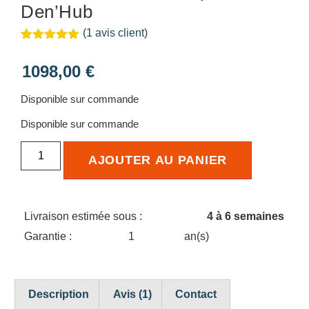
Den’Hub
(
1
avis client)
Noté
1
5.00
sur 5
1098,00
€
basé sur
notation
client
Disponible sur commande
Disponible sur commande
AJOUTER AU PANIER
Livraison estimée sous :
4 à 6 semaines
Garantie :
1
an(s)
Description
Avis (1)
Contact