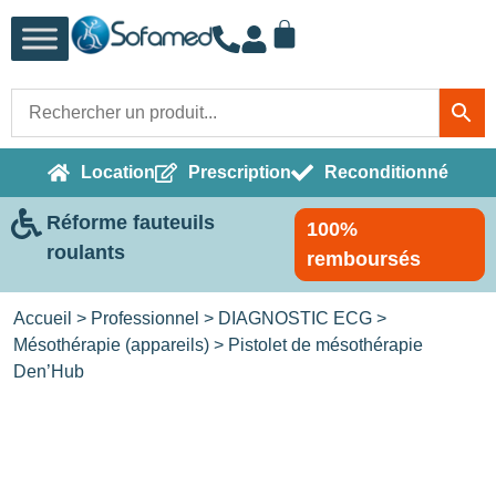
Location
Prescription
Reconditionné
Réforme fauteuils
100%
roulants
remboursés
Accueil
>
Professionnel
>
DIAGNOSTIC ECG
>
Mésothérapie (appareils)
> Pistolet de mésothérapie
Den’Hub