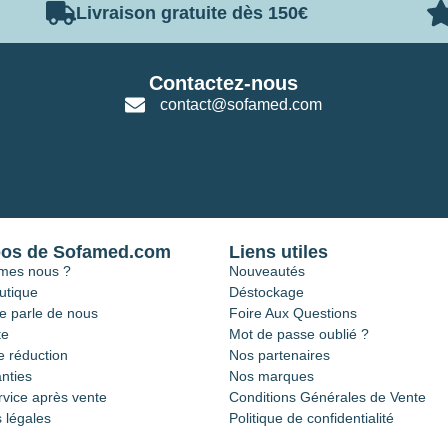
Livraison gratuite dès 150€
Contactez-nous
contact@sofamed.com
pos de Sofamed.com
Liens utiles
mes nous ?
Nouveautés
utique
Déstockage
e parle de nous
Foire Aux Questions
te
Mot de passe oublié ?
 réduction
Nos partenaires
nties
Nos marques
rvice après vente
Conditions Générales de Vente
 légales
Politique de confidentialité