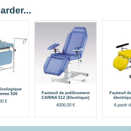
arder...
écologique
Fauteuil de prélèvement
Fauteuil d
amme 526
CARINA 512 (Electrique)
électriq
00
€
4006,00
€
A partir 