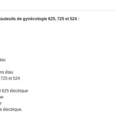
fauteuils de gynécologie 625, 725 et 524 :
tau
ans étau
 725 et 524
l 625 électrique
ue
e
r électrique.