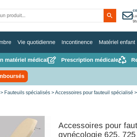
c
Lu
9h
mbre
Vie quotidienne
Incontinence
Matériel enfant
n matériel médical
Prescription médicale
R
mboursés
>
Fauteuils spécialisés
>
Accessoires pour fauteuil spécialisé
>
Accessoires pour faut
gynécologie 625, 725