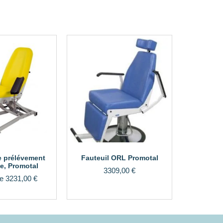
e prélévement
Fauteuil ORL Promotal
ue, Promotal
3309,00
€
de
3231,00
€