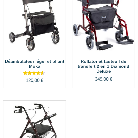
Déambulateur léger et pliant
Rollator et fauteuil de
Moka
transfert 2 en 1 Diamond
Deluxe
349,00
€
Note
129,00
€
4.33
sur 5