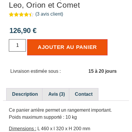
Leo, Orion et Comet
(
3
avis client)
Noté
3
4.33
sur 5
126,90
€
basé
sur
notations
client
AJOUTER AU PANIER
Livraison estimée sous :
15 à 20 jours
Description
Avis (3)
Contact
Ce panier arrière permet un rangement important.
Poids maximum supporté : 10 kg
Dimensions :
L 460 x l 320 x H 200 mm