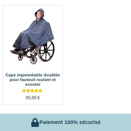
Cape imperméable doublée
pour fauteuil roulant et
scooter
Note
65,90
€
5.00
sur 5
Paiement 100% sécurisé