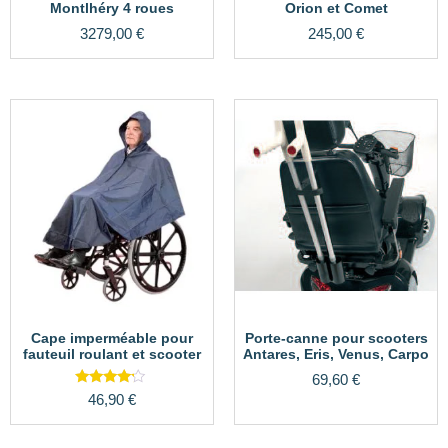
Montlhéry 4 roues
Orion et Comet
3279,00
€
245,00
€
Cape imperméable pour
Porte-canne pour scooters
fauteuil roulant et scooter
Antares, Eris, Venus, Carpo
69,60
€
Note
46,90
€
4.00
sur 5