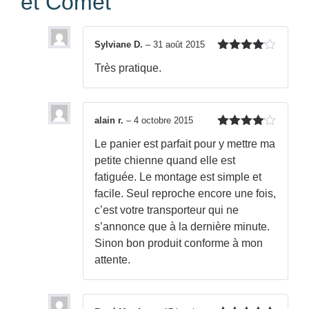
et Comet
Sylviane D.
–
31 août 2015
Note
4
Très pratique.
sur 5
alain r.
–
4 octobre 2015
Note
4
Le panier est parfait pour y mettre ma
sur 5
petite chienne quand elle est
fatiguée. Le montage est simple et
facile. Seul reproche encore une fois,
c’est votre transporteur qui ne
s’annonce que à la dernière minute.
Sinon bon produit conforme à mon
attente.