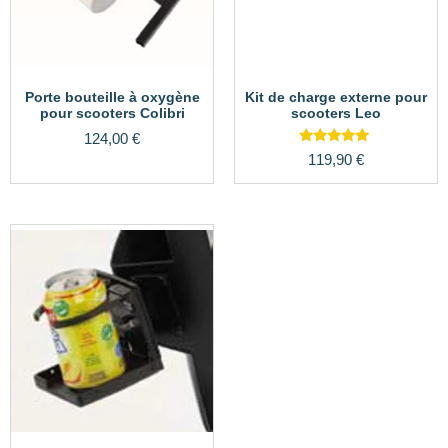
Porte bouteille à oxygène
Kit de charge externe pour
pour scooters Colibri
scooters Leo
124,00
€
Note
119,90
€
5.00
sur 5