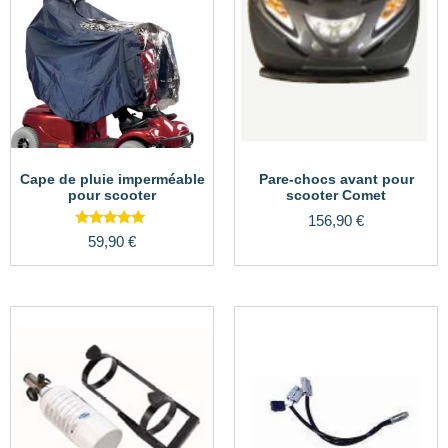
Cape de pluie imperméable
Pare-chocs avant pour
pour scooter
scooter Comet
156,90
€
Note
59,90
€
5.00
sur 5