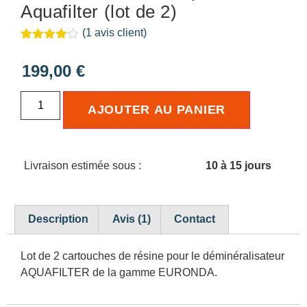
Aquafilter (lot de 2)
(
1
avis client)
Noté
1
4.00
sur 5
199,00
€
basé
sur
notation
client
AJOUTER AU PANIER
Livraison estimée sous :
10 à 15 jours
Description
Avis (1)
Contact
Lot de 2 cartouches de résine pour le déminéralisateur
AQUAFILTER de la gamme EURONDA.