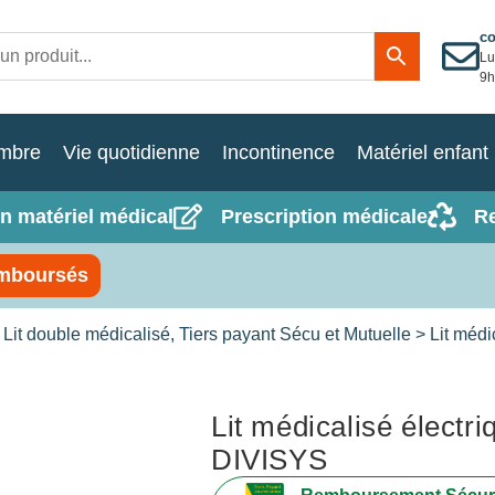
c
Lu
9h
mbre
Vie quotidienne
Incontinence
Matériel enfant
n matériel médical
Prescription médicale
R
mboursés
>
Lit double médicalisé, Tiers payant Sécu et Mutuelle
> Lit méd
Lit médicalisé élect
DIVISYS