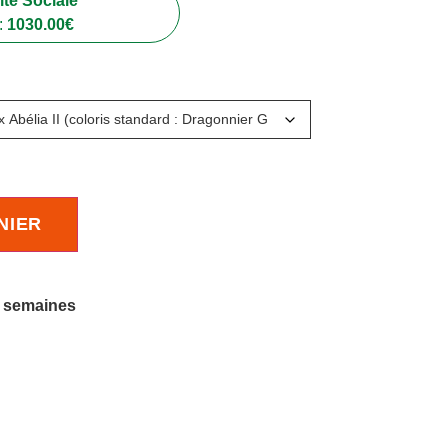
té Sociale
:
1030.00
€
NIER
6 semaines