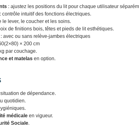
nts
: ajustez les positions du lit pour chaque utilisateur séparém
: contrôle intuitif des fonctions électriques.
te le lever, le coucher et les soins.
oix de finitions bois, têtes et pieds de lit esthétiques.
: avec ou sans relève-jambes électriques
60(2×80) × 200 cm
 kg par couchage.
nce et matelas
en option.
s
situation de dépendance.
au quotidien.
hygiéniques.
ité médicale
en vigueur.
rité Sociale
.